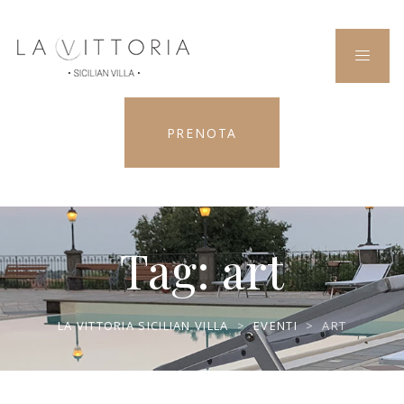
PRENOTA
Tag:
art
LA VITTORIA SICILIAN VILLA
>
EVENTI
>
ART