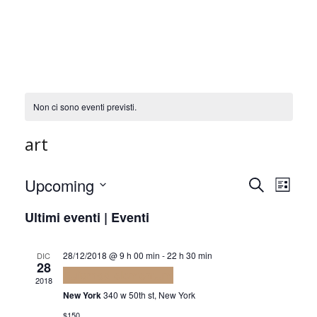
Non ci sono eventi previsti.
art
Even
Ev
Upcoming
Cerca
Lista
Seleziona
Vis
Ultimi eventi | Eventi
Rice
la
Na
data.
28/12/2018 @ 9 h 00 min
-
22 h 30 min
DIC
e
28
Euismod elementum
2018
New York
340 w 50th st, New York
$150