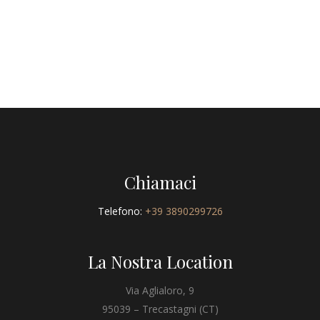
Chiamaci
Telefono:
+39 3890299726
La Nostra Location
Via Aglialoro, 9
95039 – Trecastagni (CT)