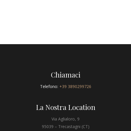
Chiamaci
Telefono:
+39 3890299726
La Nostra Location
Via Aglialoro, 9
95039 – Trecastagni (CT)