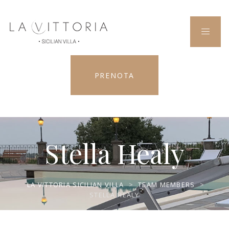
PRENOTA
Stella Healy
LA VITTORIA SICILIAN VILLA
>
TEAM MEMBERS
>
STELLA HEALY