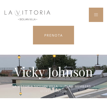
PRENOTA
Vicky Johnson
LA VITTORIA SICILIAN VILLA
>
TEAM MEMBERS
>
VICKY JOHNSON