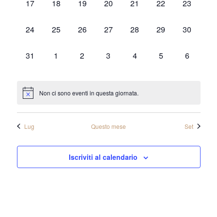
Navi
0
0
0
0
0
0
0
17
18
19
20
21
22
23
eventi,
eventi,
eventi,
eventi,
eventi,
eventi,
eventi,
0
0
0
0
0
0
0
24
25
26
27
28
29
30
eventi,
eventi,
eventi,
eventi,
eventi,
eventi,
eventi,
0
0
0
0
0
0
0
31
1
2
3
4
5
6
eventi,
eventi,
eventi,
eventi,
eventi,
eventi,
eventi,
Non ci sono eventi in questa giornata.
Lug
Questo mese
Set
Iscriviti al calendario